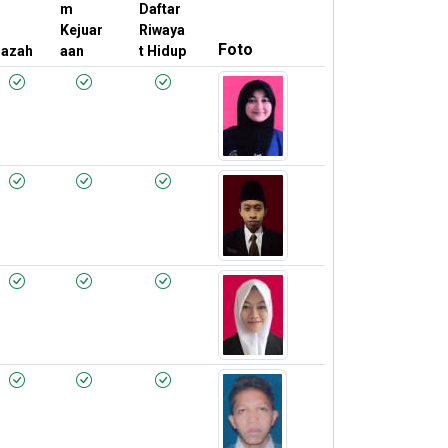
m
Daftar
Kejuar
Riwaya
Foto
jazah
aan
t Hidup