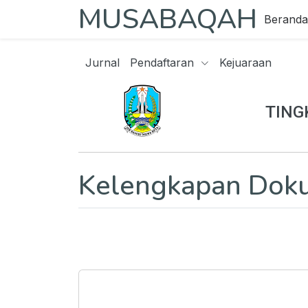
MUSABAQAH
Beranda
Jurnal
Pendaftaran
Kejuaraan
TING
Kelengkapan Doku