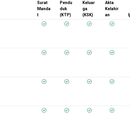
Surat
Pendu
Keluar
Akta
Manda
duk
ga
Kelahir
t
(KTP)
(KSK)
an
I