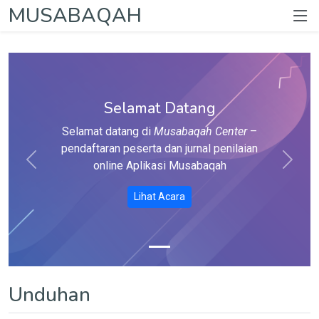
MUSABAQAH
Selamat Datang
Selamat datang di
Musabaqah Center
–
pendaftaran peserta dan jurnal penilaian
online Aplikasi Musabaqah
Sebelum
Lanjut
Lihat Acara
Unduhan