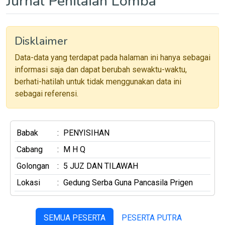
Jurnal Penilaian Lomba
Disklaimer
Data-data yang terdapat pada halaman ini hanya sebagai
informasi saja dan dapat berubah sewaktu-waktu,
berhati-hatilah untuk tidak menggunakan data ini
sebagai referensi.
Babak
:
PENYISIHAN
Cabang
:
M H Q
Golongan
:
5 JUZ DAN TILAWAH
Lokasi
:
Gedung Serba Guna Pancasila Prigen
SEMUA PESERTA
PESERTA PUTRA