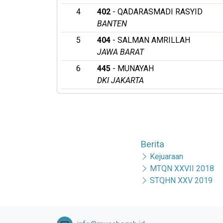
4
402
- QADARASMADI RASYID
BANTEN
5
404
- SALMAN AMRILLAH
JAWA BARAT
6
445
- MUNAYAH
DKI JAKARTA
Berita
Kejuaraan
MTQN XXVII 2018
STQHN XXV 2019