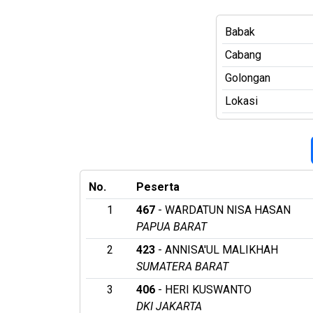
Babak
Cabang
Golongan
Lokasi
No.
Peserta
1
467
- WARDATUN NISA HASAN
PAPUA BARAT
2
423
- ANNISA'UL MALIKHAH
SUMATERA BARAT
3
406
- HERI KUSWANTO
DKI JAKARTA