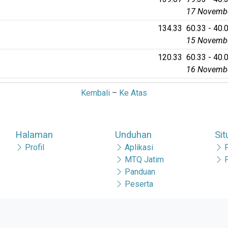
17 Novembe
134.33
60.33 - 40.0
15 Novembe
120.33
60.33 - 40.0
16 Novembe
Kembali
–
Ke Atas
Halaman
Unduhan
Sit
Profil
Aplikasi
MTQ Jatim
Panduan
Peserta