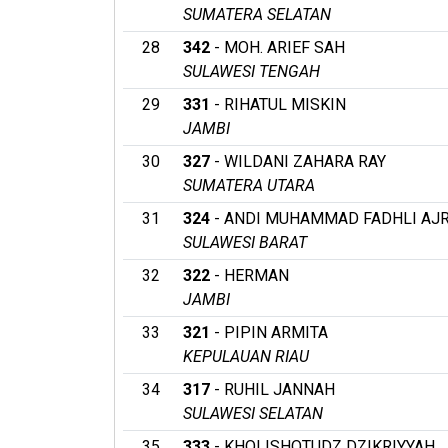
SUMATERA SELATAN
28
342
- MOH. ARIEF SAH
SULAWESI TENGAH
29
331
- RIHATUL MISKIN
JAMBI
30
327
- WILDANI ZAHARA RAY
SUMATERA UTARA
31
324
- ANDI MUHAMMAD FADHLI AJ
SULAWESI BARAT
32
322
- HERMAN
JAMBI
33
321
- PIPIN ARMITA
KEPULAUAN RIAU
34
317
- RUHIL JANNAH
SULAWESI SELATAN
35
333
- KHOLISHOTUDZ DZIKRIYYAH