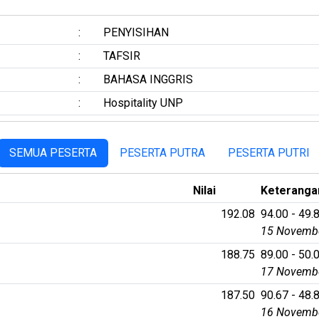
:
PENYISIHAN
:
TAFSIR
:
BAHASA INGGRIS
:
Hospitality UNP
SEMUA PESERTA
PESERTA PUTRA
PESERTA PUTRI
Nilai
Keteranga
192.08
94.00 - 49.8
15 Novembe
188.75
89.00 - 50.0
17 Novembe
187.50
90.67 - 48.8
16 Novembe