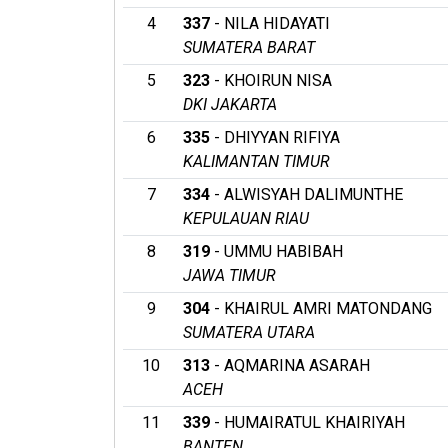
4
337
- NILA HIDAYATI
SUMATERA BARAT
5
323
- KHOIRUN NISA
DKI JAKARTA
6
335
- DHIYYAN RIFIYA
KALIMANTAN TIMUR
7
334
- ALWISYAH DALIMUNTHE
KEPULAUAN RIAU
8
319
- UMMU HABIBAH
JAWA TIMUR
9
304
- KHAIRUL AMRI MATONDANG
SUMATERA UTARA
10
313
- AQMARINA ASARAH
ACEH
11
339
- HUMAIRATUL KHAIRIYAH
BANTEN