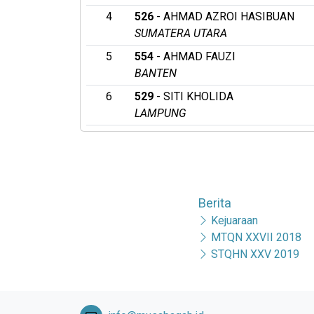
4
526
- AHMAD AZROI HASIBUAN
SUMATERA UTARA
5
554
- AHMAD FAUZI
BANTEN
6
529
- SITI KHOLIDA
LAMPUNG
Berita
Kejuaraan
MTQN XXVII 2018
STQHN XXV 2019