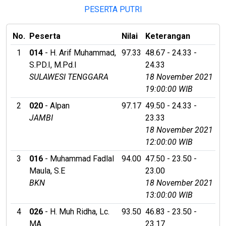
PESERTA PUTRI
No.
Peserta
Nilai
Keterangan
1
014
- H. Arif Muhammad,
97.33
48.67 - 24.33 -
S.PD.I, M.Pd.I
24.33
SULAWESI TENGGARA
18 November 2021
19:00:00 WIB
2
020
- Alpan
97.17
49.50 - 24.33 -
JAMBI
23.33
18 November 2021
12:00:00 WIB
3
016
- Muhammad Fadlal
94.00
47.50 - 23.50 -
Maula, S.E
23.00
BKN
18 November 2021
13:00:00 WIB
4
026
- H. Muh Ridha, Lc.
93.50
46.83 - 23.50 -
MA
23.17