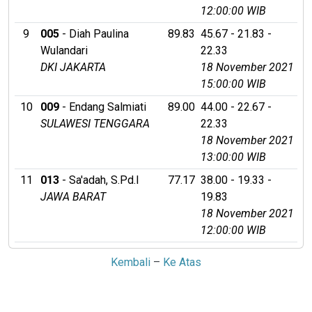
12:00:00 WIB
9
005
- Diah Paulina
89.83
45.67 - 21.83 -
Wulandari
22.33
DKI JAKARTA
18 November 2021
15:00:00 WIB
10
009
- Endang Salmiati
89.00
44.00 - 22.67 -
SULAWESI TENGGARA
22.33
18 November 2021
13:00:00 WIB
11
013
- Sa'adah, S.Pd.I
77.17
38.00 - 19.33 -
JAWA BARAT
19.83
18 November 2021
12:00:00 WIB
Kembali
–
Ke Atas