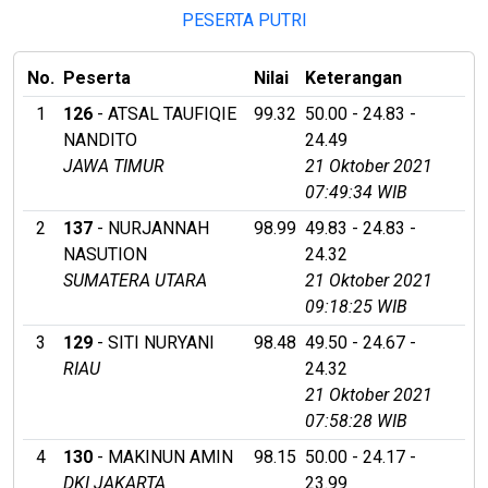
PESERTA PUTRI
No.
Peserta
Nilai
Keterangan
1
126
- ATSAL TAUFIQIE
99.32
50.00 - 24.83 -
NANDITO
24.49
JAWA TIMUR
21 Oktober 2021
07:49:34 WIB
2
137
- NURJANNAH
98.99
49.83 - 24.83 -
NASUTION
24.32
SUMATERA UTARA
21 Oktober 2021
09:18:25 WIB
3
129
- SITI NURYANI
98.48
49.50 - 24.67 -
RIAU
24.32
21 Oktober 2021
07:58:28 WIB
4
130
- MAKINUN AMIN
98.15
50.00 - 24.17 -
DKI JAKARTA
23.99