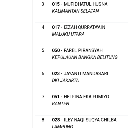
3
015
- MUFIDHATUL HUSNA
KALIMANTAN SELATAN
4
017
- IZZAH QURRATA'AIN
MALUKU UTARA
5
050
- FAREL PIRANSYAH
KEPULAUAN BANGKA BELITUNG
6
023
- JAYANTI MANDASARI
DKI JAKARTA
7
051
- HELFINA EKA FUMIYO
BANTEN
8
028
- ILEY NAQI SUQYA GHILBA
LAMPUNG