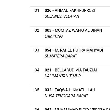
31
026
- AHMAD FAKHRURROZI
SULAWESI SELATAN
32
003
- MUMTAZ WAFIQ AL JINAN
LAMPUNG
33
054
- M. RAHEL PUTRA MAHYADI
SUMATERA BARAT
34
021
- BELLA YUDIVIA FAUZIAH
KALIMANTAN TIMUR
35
032
- TAQWA HIKMATULLAH
NUSA TENGGARA BARAT
36
042
- MUHAMMAD RIFKY VEROZA RA