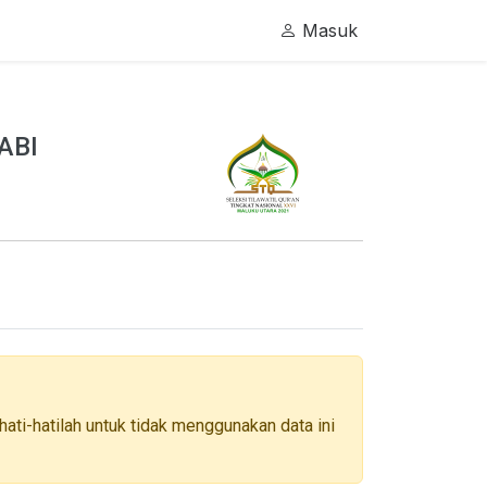
Masuk
ABI
ati-hatilah untuk tidak menggunakan data ini