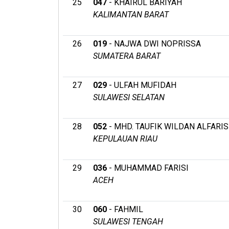
25
047
- KHAIRUL BARIYAH
KALIMANTAN BARAT
26
019
- NAJWA DWI NOPRISSA
SUMATERA BARAT
27
029
- ULFAH MUFIDAH
SULAWESI SELATAN
28
052
- MHD. TAUFIK WILDAN ALFARIS
KEPULAUAN RIAU
29
036
- MUHAMMAD FARISI
ACEH
30
060
- FAHMIL
SULAWESI TENGAH