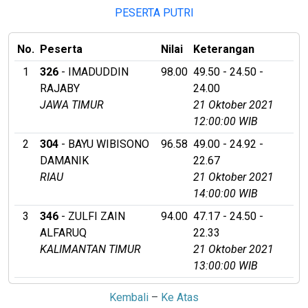
PESERTA PUTRI
No.
Peserta
Nilai
Keterangan
1
326
- IMADUDDIN
98.00
49.50 - 24.50 -
RAJABY
24.00
JAWA TIMUR
21 Oktober 2021
12:00:00 WIB
2
304
- BAYU WIBISONO
96.58
49.00 - 24.92 -
DAMANIK
22.67
RIAU
21 Oktober 2021
14:00:00 WIB
3
346
- ZULFI ZAIN
94.00
47.17 - 24.50 -
ALFARUQ
22.33
KALIMANTAN TIMUR
21 Oktober 2021
13:00:00 WIB
Kembali
–
Ke Atas