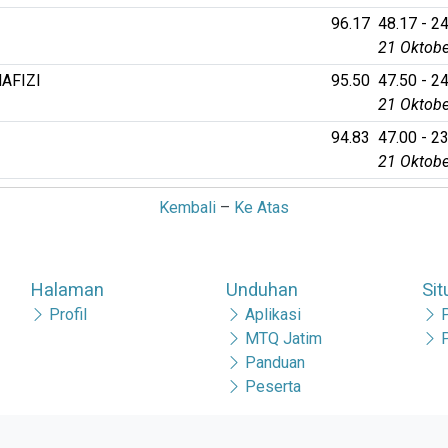
96.17
48.17 - 24
21 Oktobe
AFIZI
95.50
47.50 - 24
21 Oktobe
94.83
47.00 - 23
21 Oktobe
Kembali
–
Ke Atas
Halaman
Unduhan
Sit
Profil
Aplikasi
MTQ Jatim
Panduan
Peserta