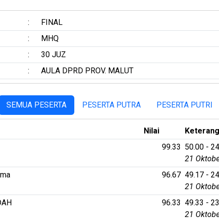
:
FINAL
:
MHQ
:
30 JUZ
:
AULA DPRD PROV. MALUT
SEMUA PESERTA
PESERTA PUTRA
PESERTA PUTRI
Nilai
Keteran
99.33
50.00 - 24
21 Oktobe
ama
96.67
49.17 - 24
21 Oktobe
DAH
96.33
49.33 - 23
21 Oktobe