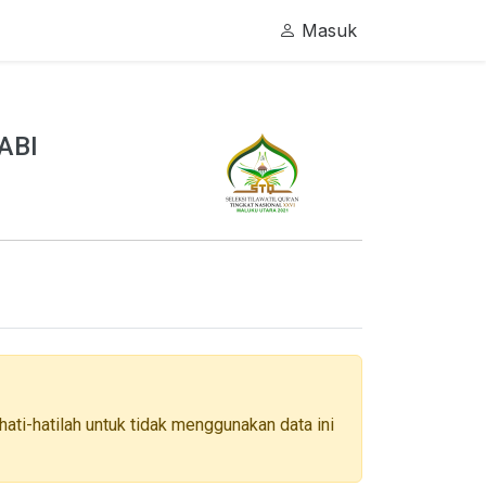
Masuk
ABI
ati-hatilah untuk tidak menggunakan data ini