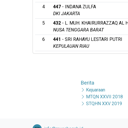
4
447
- INDANA ZULFA
DKI JAKARTA
5
432
- L. MUH. KHAIRURRAZZAQ AL H
NUSA TENGGARA BARAT
6
441
- SRI RAHAYU LESTARI PUTRI
KEPULAUAN RIAU
Berita
Kejuaraan
MTQN XXVII 2018
STQHN XXV 2019